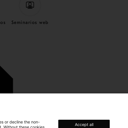
cos
Seminarios web
es or decline the non-
Accept all
d. Without these cookies,