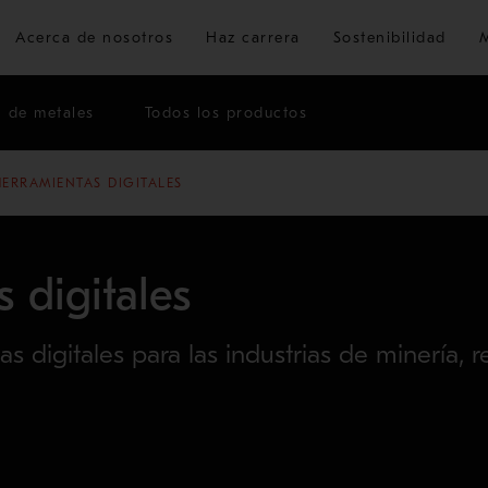
Ir al contenido principal
Acerca de nosotros
Haz carrera
Sostenibilidad
n de metales
Todos los productos
HERRAMIENTAS DIGITALES
 digitales
as digitales para las industrias de minería, 