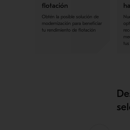
flotación
ha
Obtén la posible solución de
Nue
modernización para beneficiar
opt
tu rendimiento de flotación
re
med
tus
De
se