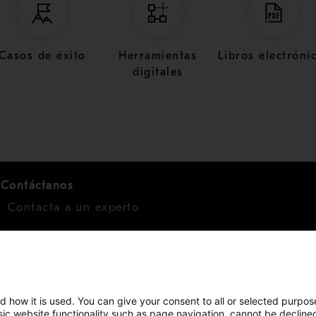
Casos de éxito
Herramientas
Libros electróni
digitales
Contáctanos
Contacta a un experto
Para inversionistas
Calendario de inversionistas
Finanzas
d how it is used. You can give your consent to all or selected purpos
asic website functionality such as page navigation, cannot be decline