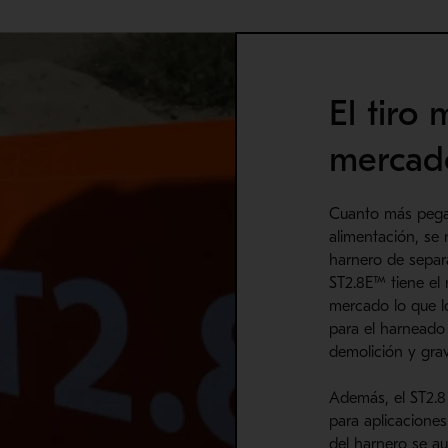
El tiro
mercad
Cuanto más pegaj
alimentación, se 
harnero de separ
ST2.8E™ tiene el 
mercado lo que l
para el harneado 
demolición y grav
Además, el ST2.8 
para aplicaciones
del harnero se a