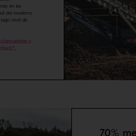
ones en las
idad del moderno
 bajo nivel de
s chancadores y
- Se abre en una nueva ventana
kotrack®
70% me