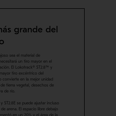
 más grande del
o
oso sea el material de
necesitará un tiro mayor en el
ación. El Lokotrack® ST2.8™ y
mayor tiro excéntrico del
o convierte en la mejor unidad
de tierra vegetal, desechos de
a de río.
y ST2.8E se puede ajustar incluso
 de arena. El espacio libre debajo
umentó en un 20% y el área de la