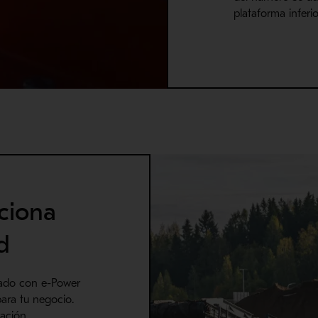
plataforma inferi
ciona
d
pado con e-Power
ara tu negocio.
ración