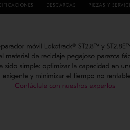
CIFICACIONES
DESCARGAS
PIEZAS Y SERVIC
eparador móvil Lokotrack® ST2.8™ y ST2.8E
l material de reciclaje pegajoso parezca fácil
a sido simple: optimizar la capacidad en un
 exigente y minimizar el tiempo no rentable 
Contáctate con nuestros expertos