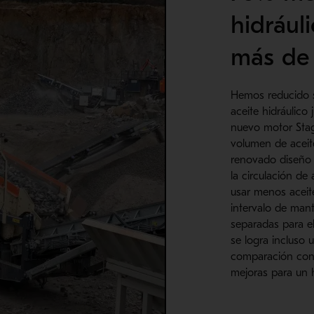
hidrául
más de
Hemos reducido s
aceite hidráulico
nuevo motor Stag
volumen de aceite
renovado diseño d
la circulación de
usar menos aceit
intervalo de ma
separadas para el
se logra incluso
comparación con 
mejoras para un 