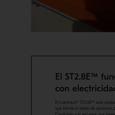
El ST2.8E™ fun
con electricida
El Lokotrack® ST2.8E™ está equi
que brinda el doble de opciones p
Conéctalo a la red para una sepa