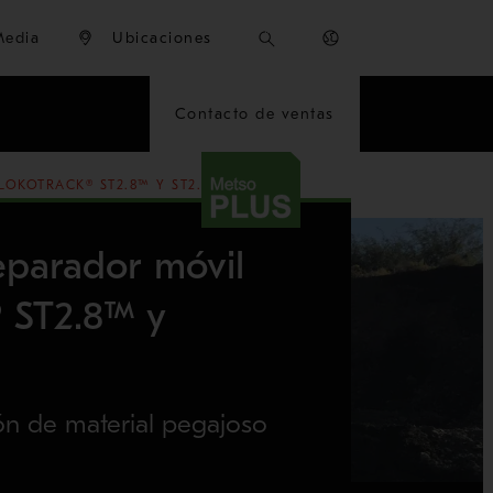
Media
Ubicaciones
Contacto de ventas
OKOTRACK® ST2.8™ Y ST2.8E™
eparador móvil
® ST2.8™ y
ión de material pegajoso