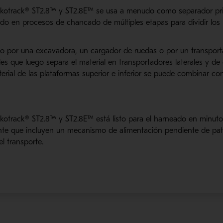
okotrack® ST2.8™ y ST2.8E™ se usa a menudo como separador prim
ado en procesos de chancado de múltiples etapas para dividir lo
o por una excavadora, un cargador de ruedas o por un transportad
les que luego separa el material en transportadores laterales y d
aterial de las plataformas superior e inferior se puede combinar c
kotrack® ST2.8™ y ST2.8E™ está listo para el harneado en minutos
nte que incluyen un mecanismo de alimentación pendiente de pat
el transporte.