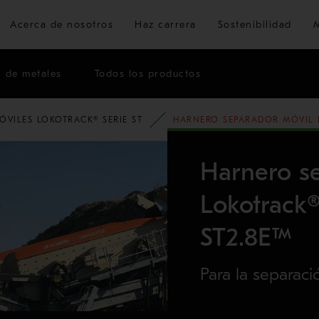
Ir al contenido principal
Acerca de nosotros
Haz carrera
Sostenibilidad
n de metales
Todos los productos
VILES LOKOTRACK® SERIE ST
HARNERO SEPARADOR MÓVIL L
Harnero s
Lokotrack
ST2.8E™
Para la separac