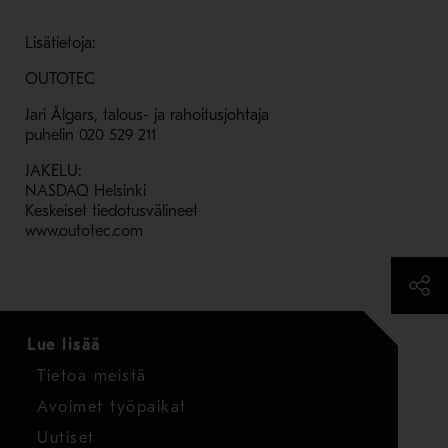
Lisätietoja:
OUTOTEC
Jari Ålgars, talous- ja rahoitusjohtaja
puhelin 020 529 211
JAKELU:
NASDAQ Helsinki
Keskeiset tiedotusvälineet
www.outotec.com
Lue lisää
Tietoa meistä
Avoimet työpaikat
Uutiset