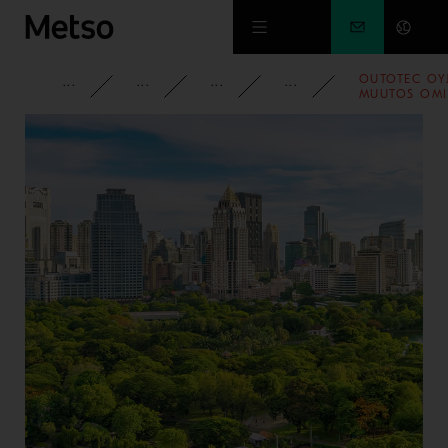
Siirry pääsisältöön
OUTOTEC OYJ
YRITYS
PYSY AJAN TASALLA
UUTISET
2019
MUUTOS OM
OSAKKEIDEN
LUKUMÄÄRÄ
23.1.2019