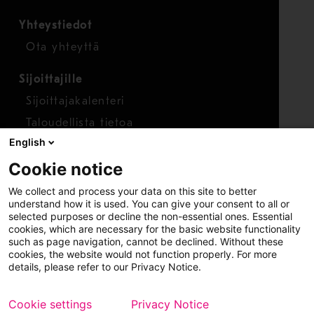
Yhteystiedot
Ota yhteyttä
Sijoittajille
Sijoittajakalenteri
Taloudellista tietoa
English
Osakkeet
Cookie notice
Raportoi huolenaihe
We collect and process your data on this site to better
Whistleblower-työkalu
understand how it is used. You can give your consent to all or
selected purposes or decline the non-essential ones. Essential
cookies, which are necessary for the basic website functionality
such as page navigation, cannot be declined. Without these
cookies, the website would not function properly. For more
details, please refer to our Privacy Notice.
Cookie settings
Privacy Notice
Copyright © 2026 Metso
Sivukartta