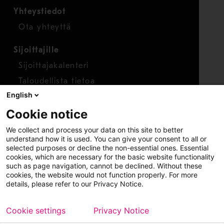
Yhteystiedot
Ota yhteyttä
Sijoittajille
Sijoittajakalenteri
Taloudellista tietoa
English
Osakkeet
Cookie notice
Raportoi huolenaihe
We collect and process your data on this site to better
Whistleblower-työkalu
understand how it is used. You can give your consent to all or
selected purposes or decline the non-essential ones. Essential
cookies, which are necessary for the basic website functionality
such as page navigation, cannot be declined. Without these
cookies, the website would not function properly. For more
details, please refer to our Privacy Notice.
Cookie settings
Privacy Notice
Copyright © 2026 Metso
Sivukartta