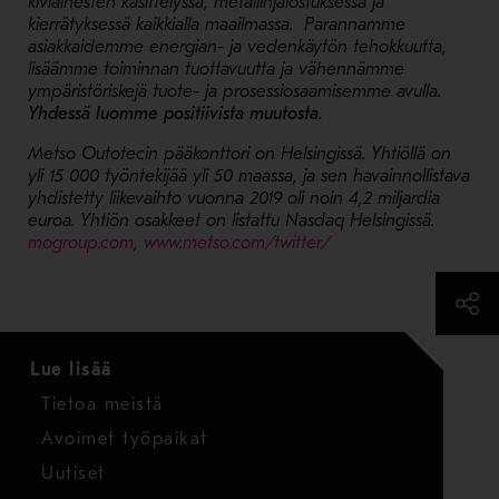
kiviainesten käsittelyssä, metallinjalostuksessa ja
kierrätyksessä kaikkialla maailmassa. Parannamme
asiakkaidemme energian- ja vedenkäytön tehokkuutta,
lisäämme toiminnan tuottavuutta ja vähennämme
ympäristöriskejä tuote- ja prosessiosaamisemme avulla.
Yhdessä luomme positiivista muutosta.
Metso Outotecin pääkonttori on Helsingissä. Yhtiöllä on
yli 15 000 työntekijää yli 50 maassa, ja sen havainnollistava
yhdistetty liikevaihto vuonna 2019 oli noin 4,2 miljardia
euroa. Yhtiön osakkeet on listattu Nasdaq Helsingissä.
- Avaa uudessa ikkunassa
- Avaa uudessa ikkun
mogroup.com
,
www.metso.com/twitter/
Lue lisää
Tietoa meistä
Avoimet työpaikat
Uutiset