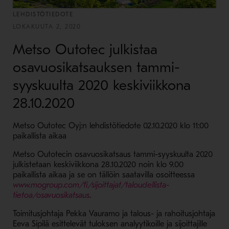
LEHDISTÖTIEDOTE
LOKAKUUTA 2, 2020
Metso Outotec julkistaa
osavuosikatsauksen tammi-
syyskuulta 2020 keskiviikkona
28.10.2020
Metso Outotec Oyj:n lehdistötiedote 02.10.2020 klo 11:00
paikallista aikaa
Metso Outotecin osavuosikatsaus tammi-syyskuulta 2020
julkistetaan keskiviikkona 28.10.2020 noin klo 9.00
paikallista aikaa ja se on tällöin saatavilla osoitteessa
www.mogroup.com/fi/sijoittajat/taloudellista-
- Avaa uudessa ikkunassa
tietoa/osavuosikatsaus
.
Toimitusjohtaja Pekka Vauramo ja talous- ja rahoitusjohtaja
Eeva Sipilä esittelevät tuloksen analyytikoille ja sijoittajille