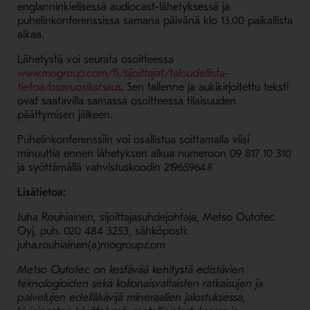
englanninkielisessä audiocast-lähetyksessä ja
puhelinkonferenssissa samana päivänä klo 13.00 paikallista
aikaa.
Lähetystä voi seurata osoitteessa
www.mogroup.com/fi/sijoittajat/taloudellista-
- Avaa uudessa ikkunassa
tietoa/osavuosikatsaus
. Sen tallenne ja aukikirjoitettu teksti
ovat saatavilla samassa osoitteessa tilaisuuden
päättymisen jälkeen.
Puhelinkonferenssiin voi osallistua soittamalla viisi
minuuttia ennen lähetyksen alkua numeroon 09 817 10 310
ja syöttämällä vahvistuskoodin 21965964#
Lisätietoa:
Juha Rouhiainen, sijoittajasuhdejohtaja, Metso Outotec
Oyj, puh. 020 484 3253, sähköposti:
juha.rouhiainen(a)mogroup.com
Metso Outotec on kestävää kehitystä edistävien
teknologioiden sekä kokonaisvaltaisten ratkaisujen ja
palvelujen edelläkävijä mineraalien jalostuksessa,