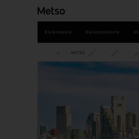
Kiviainesala
Kaivostoiminta
Me
METSO
YRITYS