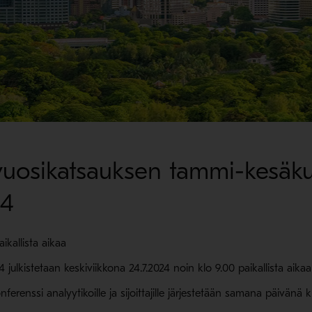
ivuosikatsauksen tammi-kesäk
24
ikallista aikaa
lkistetaan keskiviikkona 24.7.2024 noin klo 9.00 paikallista aikaa 
erenssi analyytikoille ja sijoittajille järjestetään samana päivänä k