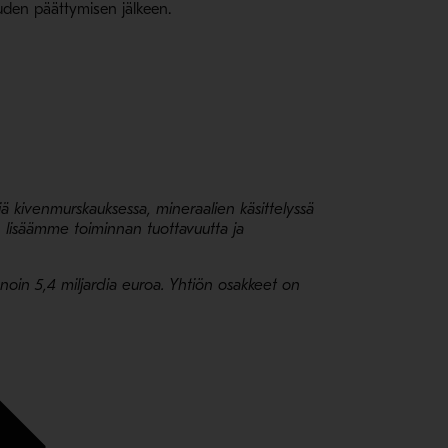
isuuden päättymisen jälkeen.
Avaa uudessa ikkunassa
jä kivenmurskauksessa, mineraalien käsittelyssä
 lisäämme toiminnan tuottavuutta ja
 noin 5,4 miljardia euroa. Yhtiön osakkeet on