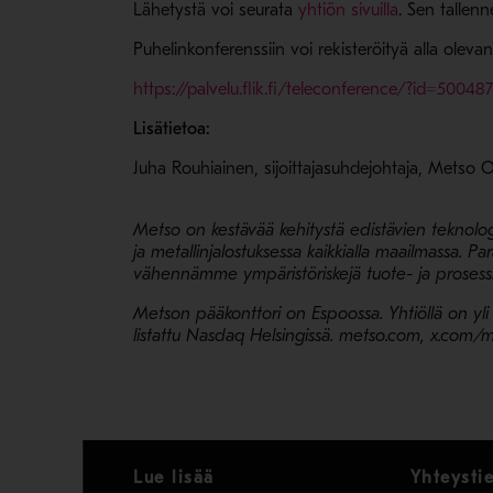
- Avaa uude
Lähetystä voi seurata
yhtiön sivuilla
. Sen tallenn
Puhelinkonferenssiin voi rekisteröityä alla olevan
https://palvelu.flik.fi/teleconference/?id=50048
Lisätietoa:
Juha Rouhiainen, sijoittajasuhdejohtaja
, Metso O
Metso on kestävää kehitystä edistävien teknologi
ja metallinjalostuksessa kaikkialla maailmassa
vähennämme ympäristöriskejä tuote- ja prosess
Metson pääkonttori on Espoossa. Yhtiöllä on yli 
listattu Nasdaq Helsingissä. metso.com, x.com/m
Lue lisää
Yhteysti