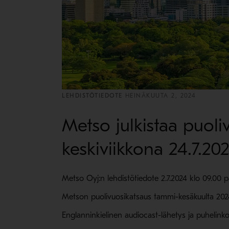
LEHDISTÖTIEDOTE
HEINÄKUUTA 2, 2024
Metso julkistaa puol
keskiviikkona 24.7.20
Metso Oyj:n lehdistötiedote 2.7.2024 klo 09.00 pa
Metson puolivuosikatsaus tammi-kesäkuulta 2024 ju
Englanninkielinen audiocast-lähetys ja puhelinkonf