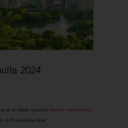
uulta 2024
- Avaa uudessa ik
ja se on tällöin saatavilla
Metson verkkosivuilla
.
lo 13.00 paikallista aikaa.