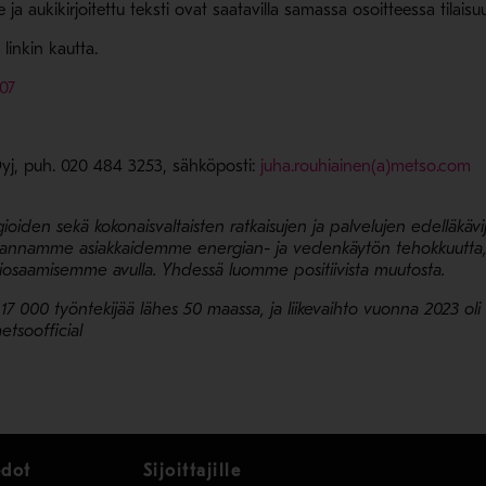
ssa ikkunassa
e ja aukikirjoitettu teksti ovat saatavilla samassa osoitteessa tila
 linkin kautta.
- Avaa uudessa ikkunassa
707
- 
yj, puh. 020 484 3253, sähköposti:
juha.rouhiainen(a)metso.com
oiden sekä kokonaisvaltaisten ratkaisujen ja palvelujen edelläkävi
. Parannamme asiakkaidemme energian- ja vedenkäytön tehokkuutta,
iosaamisemme avulla. Yhdessä luomme positiivista muutosta.
17 000 työntekijää lähes 50 maassa, ja liikevaihto vuonna 2023 oli
etsoofficial
edot
Sijoittajille