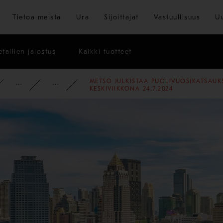
Siirry pääsisältöön
Tietoa meistä
Ura
Sijoittajat
Vastuullisuus
U
tallien jalostus
Kaikki tuotteet
METSO JULKISTAA PUOLIVUOSIKATSAUK
PYSY AJAN TASALLA
UUTISET
2024
KESKIVIIKKONA 24.7.2024