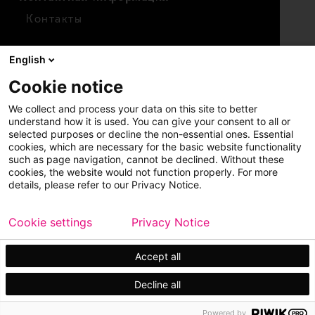
Контакты
Для инвесторов
English
Календарь
Cookie notice
Финансовые показатели
We collect and process your data on this site to better
Акции
understand how it is used. You can give your consent to all or
selected purposes or decline the non-essential ones. Essential
cookies, which are necessary for the basic website functionality
such as page navigation, cannot be declined. Without these
cookies, the website would not function properly. For more
details, please refer to our Privacy Notice.
Cookie settings
Privacy Notice
Copyright © 2026 Metso
Карта сайта
Официальное уведомление
Accept all
Конфиденциальность
Торговые марки
Decline all
Powered by