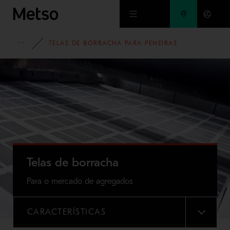
Ir para o conteúdo principal
CAMPANHAS
TELAS DE BORRACHA PARA PENEIRAS
Telas de borracha
Para o mercado de agregados
CARACTERÍSTICAS
MENU