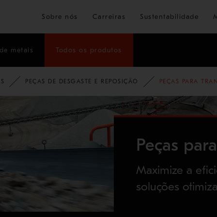
Ir para o conteúdo principal
Sobre nós
Carreiras
Sustentabilidade
de metais
Todos os produtos
OS
PEÇAS DE DESGASTE E REPOSIÇÃO
PEÇAS PARA TRA
Peças para
Maximize a efic
soluções otimiz