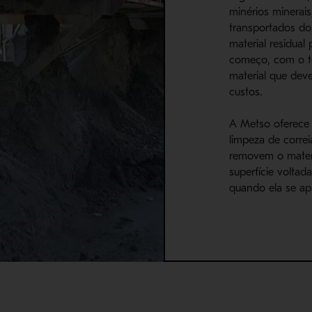
minérios minerai
transportados do
material residual
começo, com o te
material que dev
custos.
A Metso oferece
limpeza de corre
removem o materi
superfície voltad
quando ela se ap