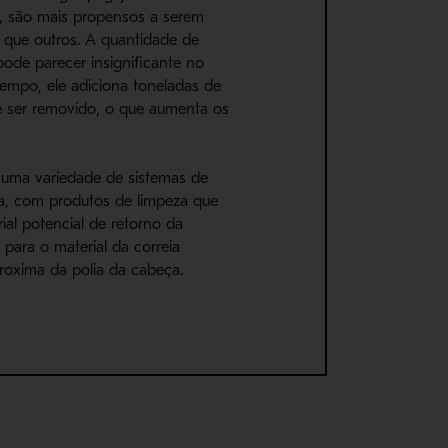
s, são mais propensos a serem
 que outros. A quantidade de
 pode parecer insignificante no
mpo, ele adiciona toneladas de
e ser removido, o que aumenta os
 uma variedade de sistemas de
ia, com produtos de limpeza que
al potencial de retorno da
a para o material da correia
roxima da polia da cabeça.