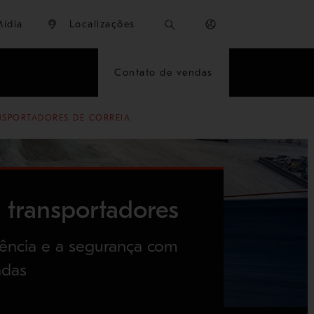
Mídia
Localizações
Contato de vendas
NSPORTADORES DE CORREIA
 transportadores
iência e a segurança com
adas