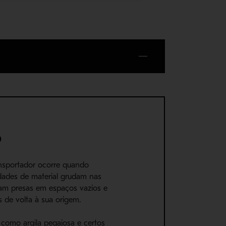
o
nsportador ocorre quando
dades de material grudam nas
icam presas em espaços vazios e
 de volta à sua origem.
 como argila pegajosa e certos