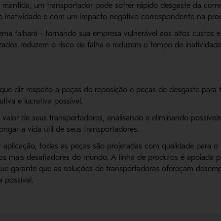
l mantida, um transportador pode sofrer rápido desgaste da corr
 inatividade e com um impacto negativo correspondente na produ
stema falhará - tornando sua empresa vulnerável aos altos custos
mizados reduzem o risco de falha e reduzem o tempo de inatividad
que diz respeito a peças de reposição e peças de desgaste para 
iva e lucrativa possível.
alor de seus transportadores, analisando e eliminando possíve
ongar a vida útil de seus transportadores.
 aplicação, todas as peças são projetadas com qualidade para
enos mais desafiadores do mundo. A linha de produtos é apoiad
, que garante que as soluções de transportadoras ofereçam dese
 possível.