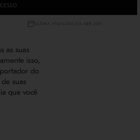
UCESSO
ÚLTIMA ATUALIZAÇÃO ABR 2021
as as suas
amente isso,
sportador do
 de suas
eia que você