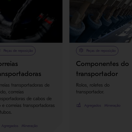
Peças de reposição
Peças de reposição
rreias
Componentes do
ansportadoras
transportador
reias transportadoras de
Rolos, roletes do
ido, correias
transportador.
nsportadoras de cabos de
 e correias transportadoras
Agregados
Mineração
tubos.
Agregados
Mineração