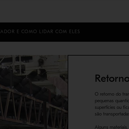
ADOR E COMO LIDAR COM ELES
Retorn
O retorno do tra
pequenas quanti
superfícies ou f
são transportadas
Alguns materiais,