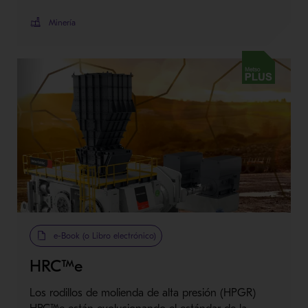
Minería
Metso Plus
e-Book (o Libro electrónico)
HRC™e
Los rodillos de molienda de alta presión (HPGR)