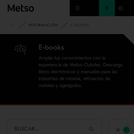
Ir al contenido principal
HOME
INFORMACIÓN
E-BOOKS
E-books
Amplía tus conocimientos con la
experiencia de Metso Outotec. Descarga
libros electrónicos y manuales para las
industrias de minería, refinación de
metales y agregados.
1