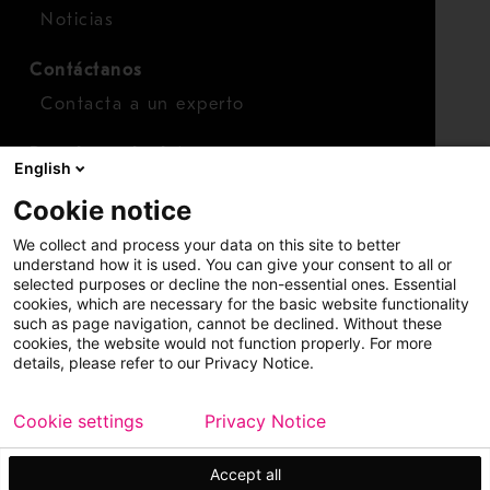
Noticias
Contáctanos
Contacta a un experto
Para inversionistas
English
Calendario de inversionistas
Cookie notice
Finanzas
We collect and process your data on this site to better
Acciones
understand how it is used. You can give your consent to all or
selected purposes or decline the non-essential ones. Essential
cookies, which are necessary for the basic website functionality
such as page navigation, cannot be declined. Without these
cookies, the website would not function properly. For more
details, please refer to our Privacy Notice.
Cookie settings
Privacy Notice
Copyright © 2026 Metso
Mapa del sitio
Información legal
Privacidad
Marca comercial
Accept all