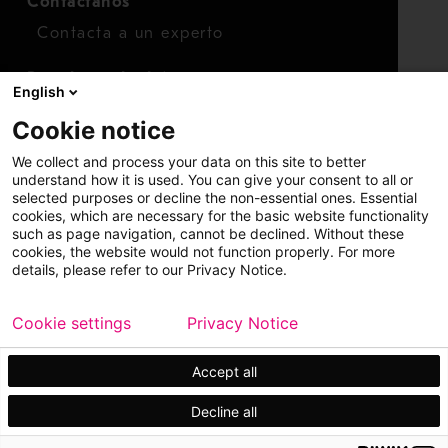
Contáctanos
Contacta a un experto
Para inversionistas
English
Calendario de inversionistas
Cookie notice
Finanzas
We collect and process your data on this site to better
Acciones
understand how it is used. You can give your consent to all or
selected purposes or decline the non-essential ones. Essential
cookies, which are necessary for the basic website functionality
such as page navigation, cannot be declined. Without these
cookies, the website would not function properly. For more
details, please refer to our Privacy Notice.
Cookie settings
Privacy Notice
Copyright © 2026 Metso
Mapa del sitio
Información legal
Privacidad
Marca comercial
Accept all
Decline all