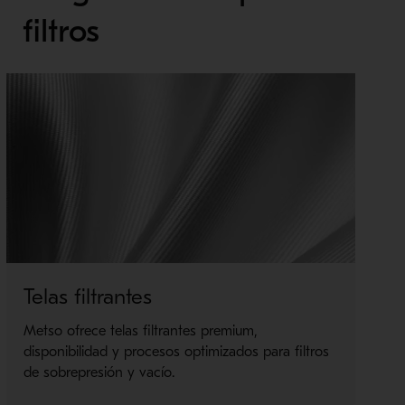
filtros
Telas filtrantes
V
fi
Metso ofrece telas filtrantes premium,
disponibilidad y procesos optimizados para filtros
La
de sobrepresión y vacío.
pa
lo