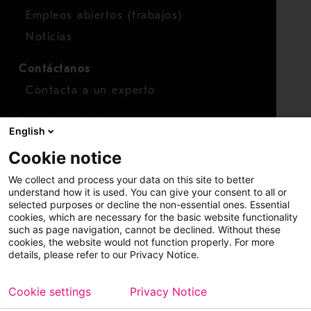
Empleos abiertos (trabajos)
Noticias
Contáctanos
Contacta a un experto
Para inversionistas
English
Calendario de inversionistas
Cookie notice
Finanzas
We collect and process your data on this site to better
Acciones
understand how it is used. You can give your consent to all or
selected purposes or decline the non-essential ones. Essential
cookies, which are necessary for the basic website functionality
such as page navigation, cannot be declined. Without these
cookies, the website would not function properly. For more
details, please refer to our Privacy Notice.
Cookie settings
Privacy Notice
Copyright © 2026 Metso
Mapa del sitio