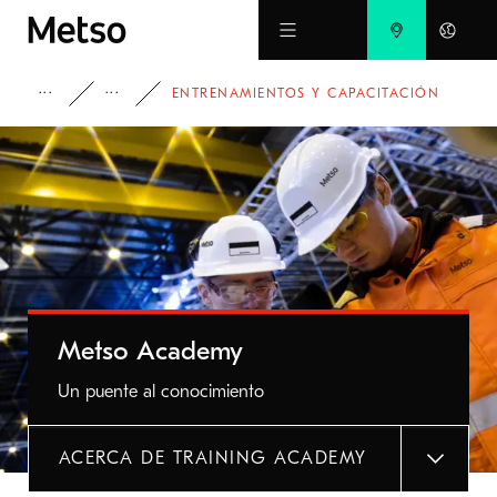
Ir al contenido principal
PRODUCTOS Y SERVICIOS
SERVICIOS
ENTRENAMIENTOS Y CAPACITACIÓN
Metso Academy
Un puente al conocimiento
ACERCA DE TRAINING ACADEMY
MENU