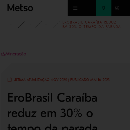
Ir para o conteúdo principal
EROBRASIL CARAÍBA REDUZ
INSIGHTS
HISTÓRIAS DE SUCESSO
HISTÓRIAS DE SUCESSO NA MINE
EM 30% O TEMPO DA PARADA
ANUAL DE MANUTENÇÃO
Mineração
ÚLTIMA ATUALIZAÇÃO NOV 2025 | PUBLICADO MAI 16, 2023
EroBrasil Caraíba
reduz em 30% o
tempo da parada