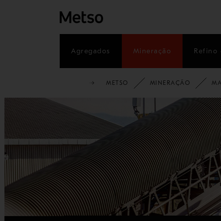
Agregados
Mineração
Refino 
METSO
MINERAÇÃO
MA