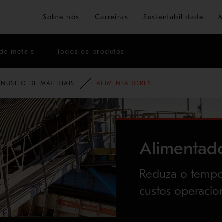
Ir para o conteúdo principal
Sobre nós
Carreiras
Sustentabilidade
de metais
Todos os produtos
NUSEIO DE MATERIAIS
ALIMENTADORES
Alimentad
Reduza o tempo 
custos operacio