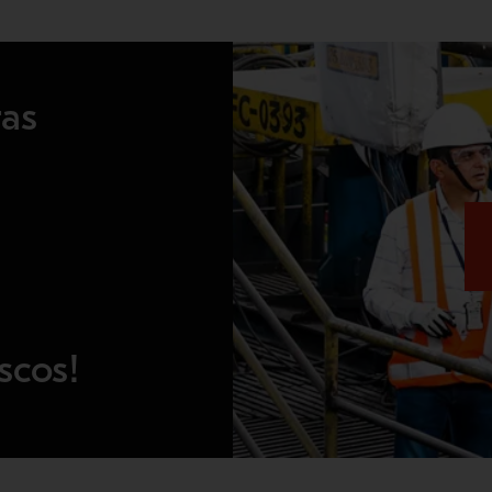
ras
scos!