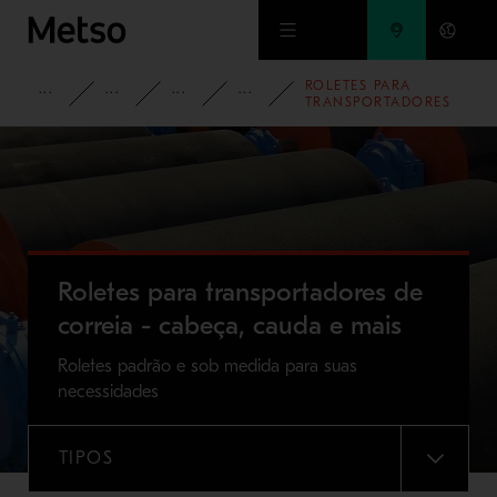
Ir para o conteúdo principal
ROLETES PARA
PRODUTOS E SERVICOS
PEÇAS DE DESGASTE E REPOSIÇÃO
PEÇAS PARA TRANSPORTADORES
COMPONENTES DO TRAN
TRANSPORTADORES
DE CORREIA -
CABEÇA, CAUDA E
MAIS
Roletes para transportadores de
correia - cabeça, cauda e mais
Roletes padrão e sob medida para suas
necessidades
TIPOS
MENU