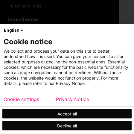
Contate-nos
Investidores
Calendário para investidores
English
Finanças
Cookie notice
Ações
We collect and process your data on this site to better
understand how it is used. You can give your consent to all or
selected purposes or decline the non-essential ones. Essential
cookies, which are necessary for the basic website functionality
such as page navigation, cannot be declined. Without these
cookies, the website would not function properly. For more
details, please refer to our Privacy Notice.
Copyright © 2026 Metso
Mapa do site
Cookie settings
Privacy Notice
Aviso legal
Política de privacidade
Marcas registradas
Accept all
Decline all