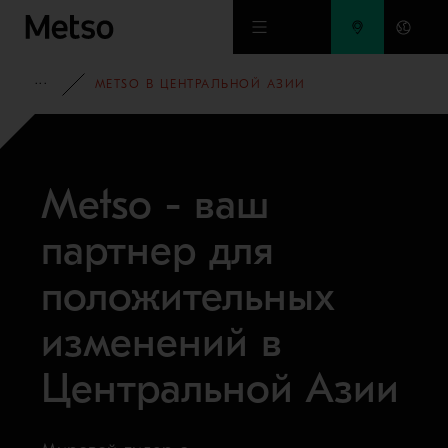
Перейти к основному содержимому
КАМПАНИИ
METSO В ЦЕНТРАЛЬНОЙ АЗИИ
Metso - ваш
партнер для
положительных
изменений в
Центральной Азии