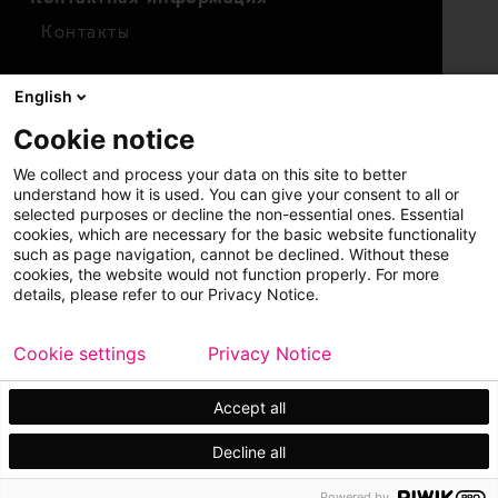
Контакты
Для инвесторов
English
Календарь
Cookie notice
Финансовые показатели
We collect and process your data on this site to better
Акции
understand how it is used. You can give your consent to all or
selected purposes or decline the non-essential ones. Essential
cookies, which are necessary for the basic website functionality
such as page navigation, cannot be declined. Without these
cookies, the website would not function properly. For more
details, please refer to our Privacy Notice.
Cookie settings
Privacy Notice
Copyright © 2026 Metso
Карта сайта
Официальное уведомление
Accept all
Конфиденциальность
Торговые марки
Decline all
Powered by