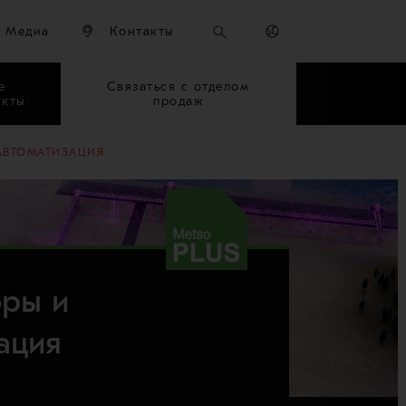
Медиа
Контакты
е
Связаться с отделом
укты
продаж
АВТОМАТИЗАЦИЯ
оры и
ация