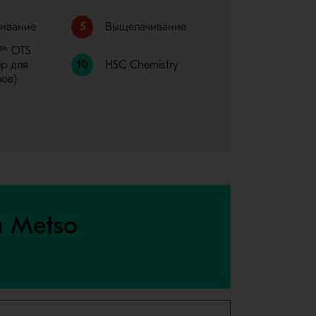
ивание
5
Выщелачивание
™ OTS
р для
10
HSC Chemistry
ов)
и Metso