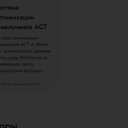
истема
птимизации
змельчения ACT
стема оптимизации
мельчения ACT от Metso
с анализатором размера
стиц руды RockSense на
нвейерной ленте,
ализатором загрузки…
Горная промышленность
торы