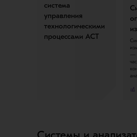
система
С
управления
о
технологическими
и
процессами ACT
Си
из
— 
ча
ко
ан
Системы и анализа