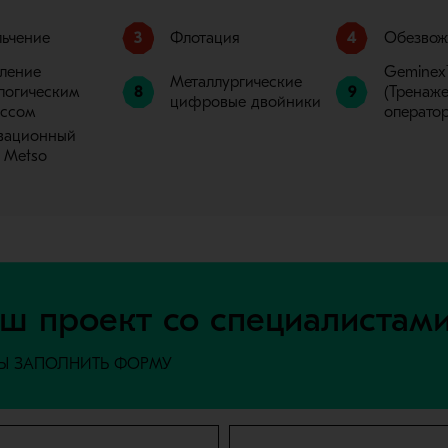
ьчение
3
Флотация
4
Обезвож
ление
Geminex
Металлургические
логическим
8
9
(Тренаже
цифровые двойники
ессом
оператор
вационный
 Metso
ш проект со специалистам
БЫ ЗАПОЛНИТЬ ФОРМУ