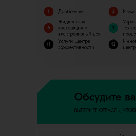
1
Дробление
2
Измел
Жидкостная
Управ
6
экстракция и
7
техно
электролизный цех
проц
Услуги Центра
Инно
11
12
эффективности
центр
Обсудите ва
ВЫБЕРИТЕ ОТРАСЛЬ, ЧТО