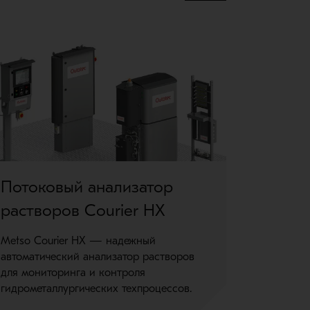
Потоковый анализатор
Анали
растворов Courier HX
SL
Metso Courier HX — надежный
Автомати
автоматический анализатор растворов
повысьте
для мониторинга и контроля
техпроце
гидрометаллургических техпроцессов.
Courier 5X