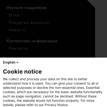
Изучите подробнее
О нас
Открытые вакансии
Новости
Контактная информация
Контакты
Для инвесторов
English
Календарь
Cookie notice
Финансовые показатели
We collect and process your data on this site to better
Акции
understand how it is used. You can give your consent to all or
selected purposes or decline the non-essential ones. Essential
cookies, which are necessary for the basic website functionality
such as page navigation, cannot be declined. Without these
cookies, the website would not function properly. For more
details, please refer to our Privacy Notice.