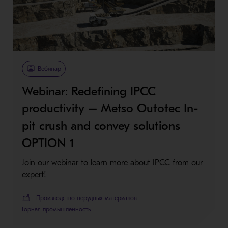
Metso Plus
Вебинар
Webinar: Redefining IPCC
productivity – Metso Outotec In-
pit crush and convey solutions
OPTION 1
Join our webinar to learn more about IPCC from our
expert!
Производство нерудных материалов
Горная промышленность