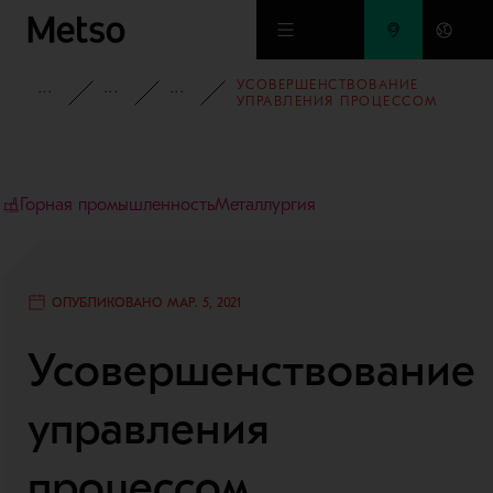
Перейти к основному содержимому
УСОВЕРШЕНСТВОВАНИЕ
БАЗА ЗНАНИЙ
БЛОГ
БЛОГ ГОРНОЙ ПРОМЫШЛЕННОСТ
УПРАВЛЕНИЯ ПРОЦЕССОМ
ФЛОТАЦИИ С ПОМОЩЬЮ
КОЛОРИМЕТРИИ ПУЛЬПЫ
Горная промышленность
Металлургия
ОПУБЛИКОВАНО МАР. 5, 2021
Усовершенствование
управления
процессом