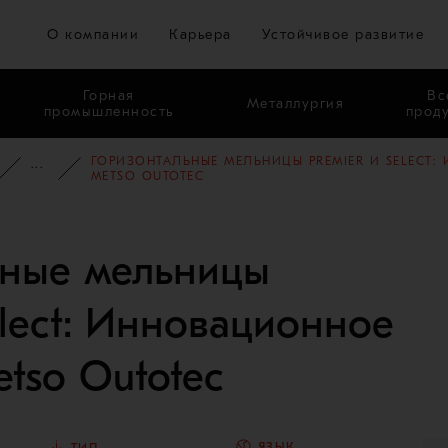
Перейти к основному содержимому
О компании
Карьера
Устойчивое развитие
Горная
Вс
Металлургия
промышленность
прод
ГОРИЗОНТАЛЬНЫЕ МЕЛЬНИЦЫ PREMIER И SELECT
БАЗА ЗНАНИЙ
ВЕБИНАРЫ
METSO OUTOTEC
ьные мельницы
elect: Инновационное
tso Outotec
ЯЗЫК
ТИП