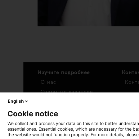
Изучите подробнее
Конта
О нас
Конт
Открытые вакансии
English
Новости
Для и
Cookie notice
Кале
Фина
We collect and process your data on this site to better understan
essential ones. Essential cookies, which are necessary for the b
Акци
the website would not function properly. For more details, please