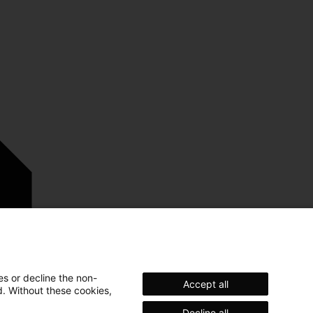
es or decline the non-
Accept all
d. Without these cookies,
Decline all