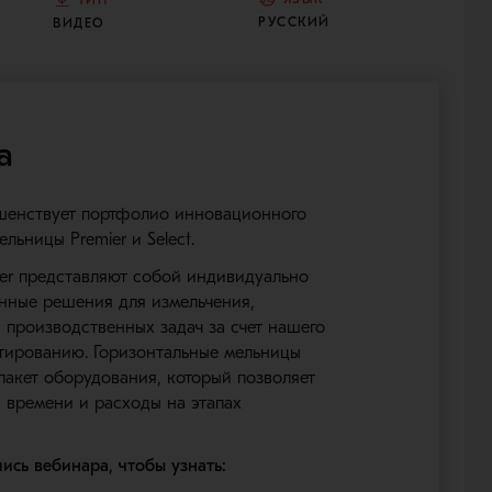
РУССКИЙ
ВИДЕО
а
шенствует портфолио инновационного
льницы Premier и Select.
er представляют собой индивидуально
нные решения для измельчения,
производственных задач за счет нашего
ктированию. Горизонтальные мельницы
 пакет оборудования, который позволяет
ы времени и расходы на этапах
ись вебинара, чтобы узнать: