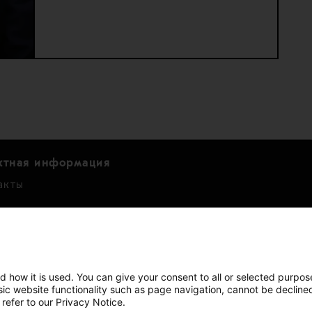
ктная информация
акты
нвесторов
ндарь
нсовые показатели
d how it is used. You can give your consent to all or selected purpos
asic website functionality such as page navigation, cannot be decline
и
 refer to our Privacy Notice.