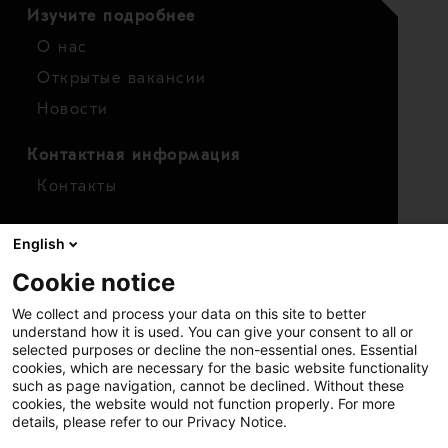
Изучите подробнее
О нас
Открытые вакансии
Новости
Контактная информация
Контакты
Для инвесторов
English
Календарь
Cookie notice
Финансовые показатели
We collect and process your data on this site to better
Акции
understand how it is used. You can give your consent to all or
selected purposes or decline the non-essential ones. Essential
cookies, which are necessary for the basic website functionality
such as page navigation, cannot be declined. Without these
cookies, the website would not function properly. For more
details, please refer to our Privacy Notice.