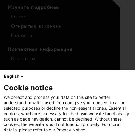
Изучите подробнее
О нас
Открытые вакансии
Новости
Контактная информация
Контакты
Для инвесторов
English
Календарь
Cookie notice
Финансовые показатели
We collect and process your data on this site to better
Акции
understand how it is used. You can give your consent to all or
selected purposes or decline the non-essential ones. Essential
cookies, which are necessary for the basic website functionality
such as page navigation, cannot be declined. Without these
cookies, the website would not function properly. For more
details, please refer to our Privacy Notice.