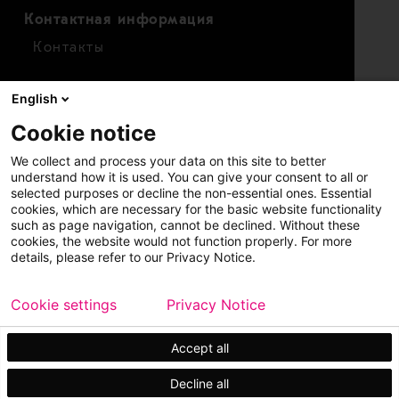
Контактная информация
Контакты
Для инвесторов
English
Календарь
Cookie notice
Финансовые показатели
We collect and process your data on this site to better
Акции
understand how it is used. You can give your consent to all or
selected purposes or decline the non-essential ones. Essential
cookies, which are necessary for the basic website functionality
such as page navigation, cannot be declined. Without these
cookies, the website would not function properly. For more
details, please refer to our Privacy Notice.
Cookie settings
Privacy Notice
Copyright © 2026 Metso
Карта сайта
Официальное уведомление
Accept all
Конфиденциальность
Торговые марки
Decline all