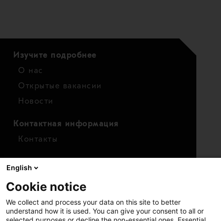
Изучите подробнее
О нас
Открытые вакансии
Новости
Контактная информация
Контакты
Для инвесторов
English
Календарь
Cookie notice
Финансовые показатели
We collect and process your data on this site to better
Акции
understand how it is used. You can give your consent to all or
selected purposes or decline the non-essential ones. Essential