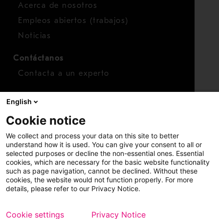
Acerca de nosotros
Empleos abiertos (trabajos)
Noticias
Contáctanos
Contacta a un experto
Para inversionistas
English
Calendario de inversionistas
Cookie notice
Finanzas
We collect and process your data on this site to better
Acciones
understand how it is used. You can give your consent to all or
selected purposes or decline the non-essential ones. Essential
cookies, which are necessary for the basic website functionality
such as page navigation, cannot be declined. Without these
cookies, the website would not function properly. For more
details, please refer to our Privacy Notice.
Cookie settings
Privacy Notice
Copyright © 2026 Metso
Mapa del sitio