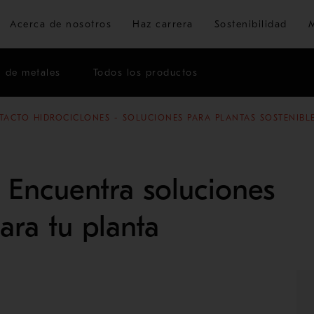
Ir al contenido principal
Acerca de nosotros
Haz carrera
Sostenibilidad
n de metales
Todos los productos
ACTO HIDROCICLONES - SOLUCIONES PARA PLANTAS SOSTENIBL
 Encuentra soluciones
ara tu planta