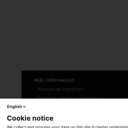
Más información
Acerca de nosotros
Empleos abiertos (trabajos)
English
Noticias
Cookie notice
We collect and process your data on this site to better understan