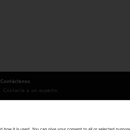
Contáctanos
Contacta a un experto
Para inversionistas
Calendario de inversionistas
Finanzas
d how it is used. You can give your consent to all or selected purpos