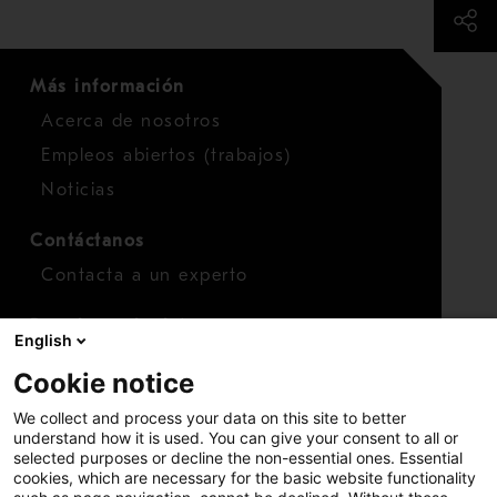
Más información
Acerca de nosotros
Empleos abiertos (trabajos)
Noticias
Contáctanos
Contacta a un experto
Para inversionistas
English
Calendario de inversionistas
Cookie notice
Finanzas
We collect and process your data on this site to better
Acciones
understand how it is used. You can give your consent to all or
selected purposes or decline the non-essential ones. Essential
cookies, which are necessary for the basic website functionality