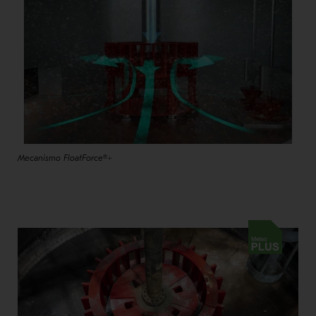
Mecanismo FloatForce®+