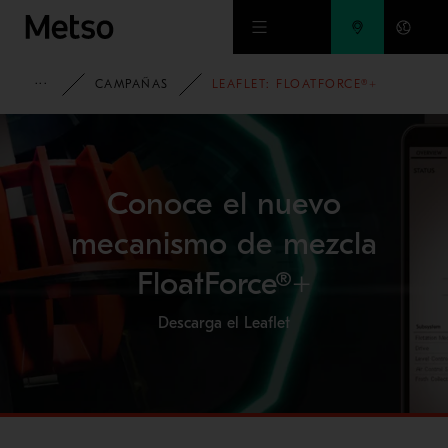
Ir al contenido principal
HOME
CAMPAÑAS
LEAFLET: FLOATFORCE®+
Conoce el nuevo
mecanismo de mezcla
FloatForce®+
Descarga el Leaflet