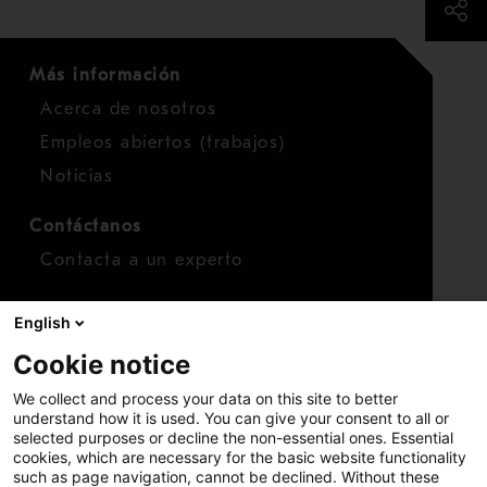
Más información
Acerca de nosotros
Empleos abiertos (trabajos)
Noticias
Contáctanos
Contacta a un experto
Para inversionistas
English
Calendario de inversionistas
Cookie notice
Finanzas
We collect and process your data on this site to better
Acciones
understand how it is used. You can give your consent to all or
selected purposes or decline the non-essential ones. Essential
cookies, which are necessary for the basic website functionality
such as page navigation, cannot be declined. Without these