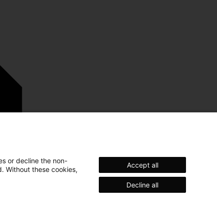
es or decline the non-
Accept all
d. Without these cookies,
Decline all