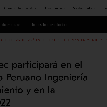
Ir al contenido principal
Acerca de nosotros
Haz carrera
Sostenibilidad
n de metales
Todos los productos
UTOTEC PARTICIPARÁ EN EL CONGRESO DE MANTENIMIENTO Y E
c participará en el
 Peruano Ingeniería
ento y en la
022