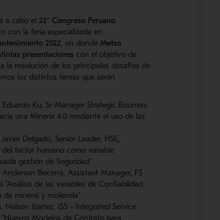
rá a cabo el
22° Congreso Peruano
to con la feria especializada en
ntenimiento 2022
, en donde
Metso
stintas presentaciones
con el objetivo de
a la resolución de los principales desafios de
lamos los distintos temas que serán
.
Eduardo Ku, Sr Manager Strategic Business
cia una Minería 4.0 mediante el uso de las
Javier Delgado, Senior Leader, HSE,
s del factor humano como variable
uada gestión de Seguridad"
.
Anderson Becerra, Assistant Manager, FS
 "Análisis de las variables de Confiabilidad
e de mineral y molienda"
m.
Nelson Ibañez, ISS - Integrated Service
rá "Nuevos Modelos de Contrato para