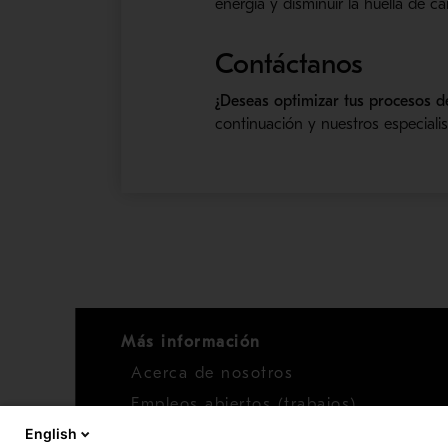
energía y disminuir la huella de c
Contáctanos
¿Deseas optimizar tus procesos d
continuación y nuestros especiali
Más información
Acerca de nosotros
Empleos abiertos (trabajos)
English
Noticias