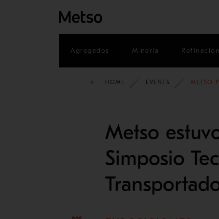
Agregados
Minería
Refinació
HOME
EVENTS
METSO P
Metso estuvo
Simposio Tec
Transportado