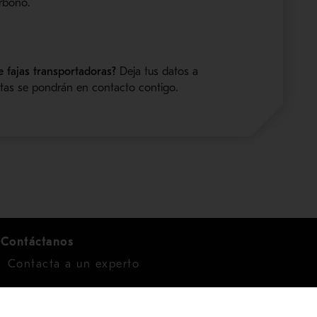
arbono.
e fajas transportadoras?
Deja tus datos a
stas se pondrán en contacto contigo.
Contáctanos
Contacta a un experto
Para inversionistas