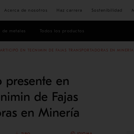
Ir al contenido principal
Acerca de nosotros
Haz carrera
Sostenibilidad
n de metales
Todos los productos
ARTICIPÓ EN TECNIMIN DE FAJAS TRANSPORTADORAS EN MINERÍA
 presente en
nimin de Fajas
ras en Minería
IDIOMA
TIPO