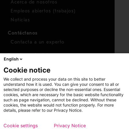
Acerca de nosotros
Empleos abiertos (trabajos)
Noticias
Contáctanos
Contacta a un experto
Para inversionistas
English
Calendario de inversionistas
Cookie notice
Finanzas
We collect and process your data on this site to better
Acciones
understand how it is used. You can give your consent to all or
selected purposes or decline the non-essential ones. Essential
cookies, which are necessary for the basic website functionality
such as page navigation, cannot be declined. Without these
cookies, the website would not function properly. For more
details, please refer to our Privacy Notice.
Cookie settings
Privacy Notice
Copyright © 2026 Metso
Mapa del sitio