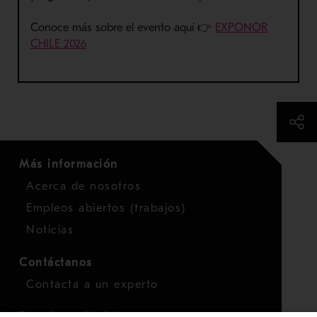
Conoce más sobre el evento aquí 👉
EXPONOR
CHILE 2026
Más información
Acerca de nosotros
Empleos abiertos (trabajos)
Noticias
Contáctanos
Contacta a un experto