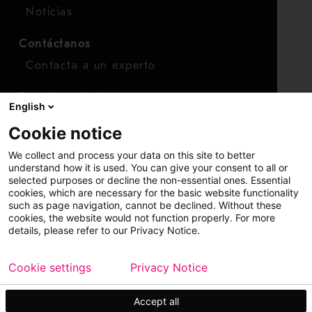
Noticias
Contáctanos
Contacta a un experto
Para inversionistas
English
Calendario de inversionistas
Cookie notice
Finanzas
We collect and process your data on this site to better
Acciones
understand how it is used. You can give your consent to all or
selected purposes or decline the non-essential ones. Essential
cookies, which are necessary for the basic website functionality
such as page navigation, cannot be declined. Without these
cookies, the website would not function properly. For more
details, please refer to our Privacy Notice.
Cookie settings
Privacy Notice
Copyright © 2026 Metso
Mapa del sitio
Información legal
Privacidad
Marca comercial
Accept all