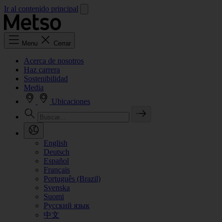
Ir al contenido principal
Menu
Cerrar
Acerca de nosotros
Haz carrera
Sostenibilidad
Media
Ubicaciones
English
Deutsch
Español
Français
Português (Brazil)
Svenska
Suomi
Русский язык
中文