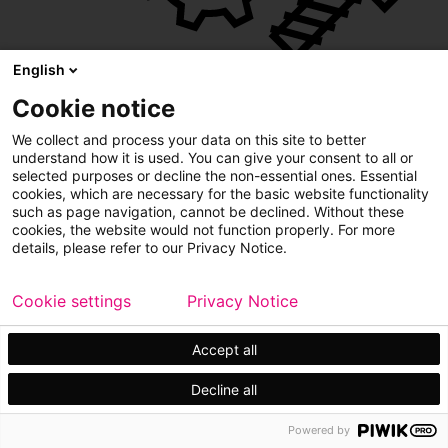
English
Cookie notice
We collect and process your data on this site to better
understand how it is used. You can give your consent to all or
selected purposes or decline the non-essential ones. Essential
cookies, which are necessary for the basic website functionality
such as page navigation, cannot be declined. Without these
Repuestos y piezas de desgaste
cookies, the website would not function properly. For more
details, please refer to our Privacy Notice.
Partes de alimentadores Apron
Piezas de transportador
Repuestos para Chancador
Cookie settings
Privacy Notice
Piezas de desgaste
Medios para harneado
Piezas de harneado y alimentadores
Accept all
Tolvas y revestimientos para camiiones
Revestimientos
Decline all
Powered by