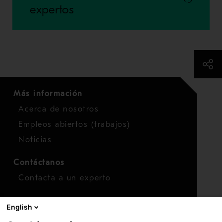
expertos
Más información
Acerca de nosotros
Empleos abiertos (trabajos)
Noticias
Contáctanos
Contacta a un experto
Para inversionistas
English
Calendario de inversionistas