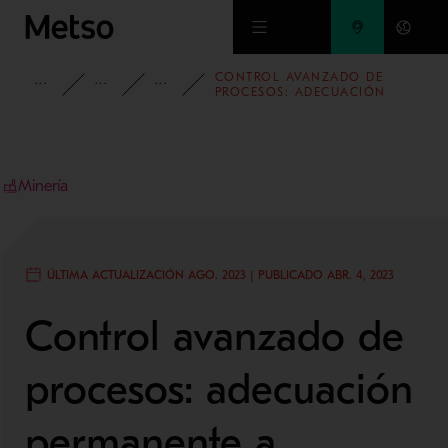
Ir al contenido principal
CONTROL AVANZADO DE
INFORMACIÓN
BLOG
BLOG DE MINERÍA Y METALES
PROCESOS: ADECUACIÓN
PERMANENTE A ESCENARIOS
VARIABLES
Minería
ÚLTIMA ACTUALIZACIÓN AGO. 2023 | PUBLICADO ABR. 4, 2023
Control avanzado de
procesos: adecuación
permanente a