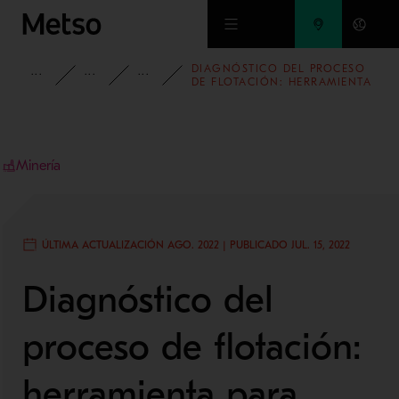
Ir al contenido principal
DIAGNÓSTICO DEL PROCESO
INFORMACIÓN
BLOG
BLOG DE MINERÍA Y METALES
DE FLOTACIÓN: HERRAMIENTA
PARA REDUCIR COSTOS
OPERACIONALES DE LA
PLANTA CONCENTRADORA
Minería
ÚLTIMA ACTUALIZACIÓN AGO. 2022 | PUBLICADO JUL. 15, 2022
Diagnóstico del
proceso de flotación:
herramienta para