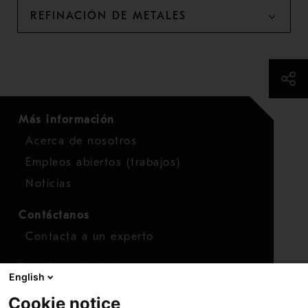
REFINACIÓN DE METALES
Más información
Acerca de nosotros
Empleos abiertos (trabajos)
Noticias
Contáctanos
Contacta a un experto
Para inversionistas
English
Calendario de inversionistas
Cookie notice