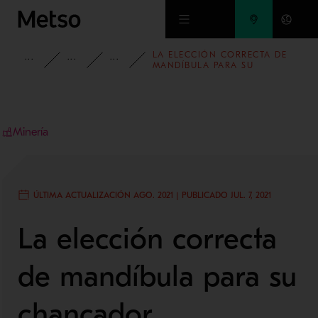
Ir al contenido principal
LA ELECCIÓN CORRECTA DE
INFORMACIÓN
BLOG
BLOG DE MINERÍA Y METALES
MANDÍBULA PARA SU
CHANCADOR
Minería
ÚLTIMA ACTUALIZACIÓN AGO. 2021 | PUBLICADO JUL. 7, 2021
La elección correcta
de mandíbula para su
chancador