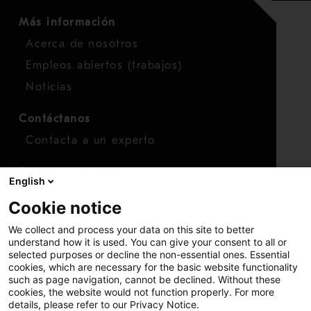
Más información
Acerca de nosotros
Empleos abiertos (trabajos)
Noticias
Contáctanos
Contacta a un experto
Para inversionistas
English
Calendario de inversionistas
Cookie notice
Finanzas
We collect and process your data on this site to better
Acciones
understand how it is used. You can give your consent to all or
selected purposes or decline the non-essential ones. Essential
cookies, which are necessary for the basic website functionality
such as page navigation, cannot be declined. Without these
cookies, the website would not function properly. For more
details, please refer to our Privacy Notice.