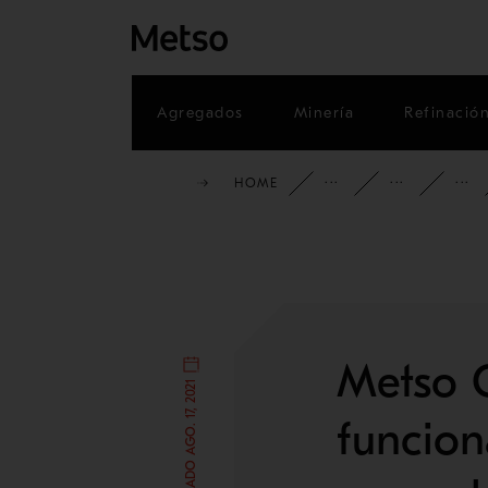
Agregados
Minería
Refinació
HOME
INFORMACI
BLO
Metso O
PUBLICADO AGO. 17, 2021
funcio