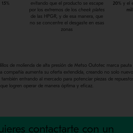
n
15%
evitando que el producto se escape
20%
y el 
por los extremos de los
cheek plates
mil
de las HPGR, y de esa manera, que
no se concentre el desgaste en esas
zonas
odillos de molienda de alta presión de Metso Outotec marca pauta
la compañía aumenta su oferta extendida, creando no solo nuevo
no también entrando al mercado para potenciar piezas de repuesto
que logren operar de manera óptima y eficaz.
uieres contactarte con un