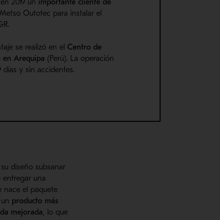
 en 2019 un
importante cliente de
Metso Outotec para instalar el
GR.
taje se realizó en el
Centro de
o en Arequipa
(Perú). La operación
9 días y sin accidentes.
 su diseño subsanar
e entregar una
e nace el paquete
 un
producto más
da mejorada
, lo que