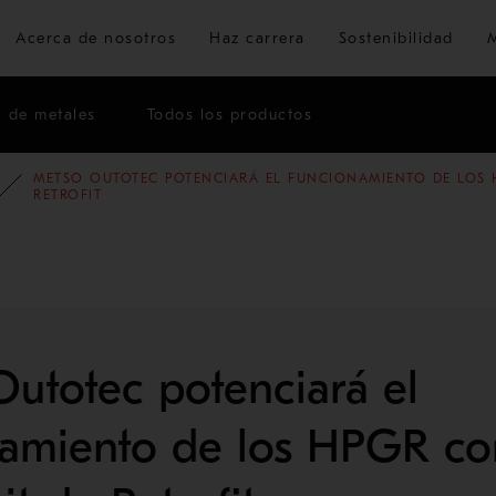
Ir al contenido principal
Acerca de nosotros
Haz carrera
Sostenibilidad
n de metales
Todos los productos
METSO OUTOTEC POTENCIARÁ EL FUNCIONAMIENTO DE LOS 
ÓN
G
BLOG DE MINERÍA Y METALES
RETROFIT
utotec potenciará el
namiento de los HPGR co