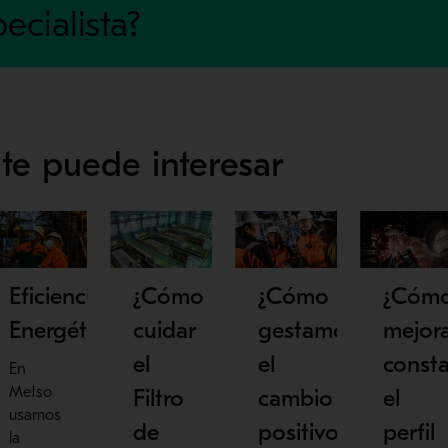
ecialista?
te puede interesar
Eficiencia
¿Cómo
¿Cómo
¿Cóm
Energética
cuidar
gestamos
mejor
el
el
const
En
Metso
Filtro
cambio
el
usamos
de
positivo
perfil
la