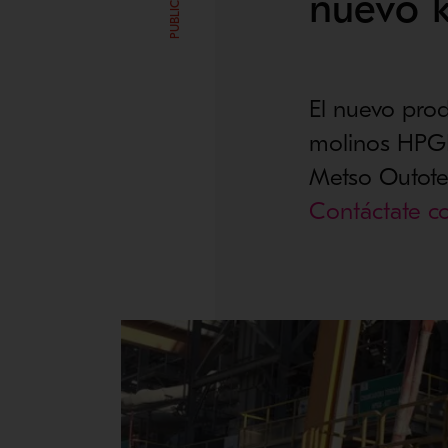
nuevo k
El nuevo prod
molinos HPGR
Metso Outot
Contáctate c