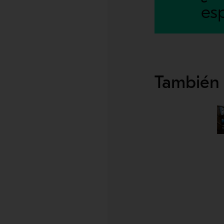
esp
También 