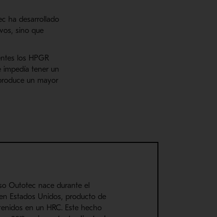
ec ha desarrollado
vos, sino que
ientes los HPGR
ue impedía tener un
 produce un mayor
tso Outotec nace durante el
o en Estados Unidos, producto de
btenidos en un HRC. Este hecho