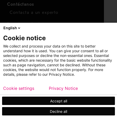
Contáctanos
Contacta a un experto
Para inversionistas
English
Calendario de inversionistas
Cookie notice
Finanzas
We collect and process your data on this site to better
Acciones
understand how it is used. You can give your consent to all or
selected purposes or decline the non-essential ones. Essential
cookies, which are necessary for the basic website functionality
such as page navigation, cannot be declined. Without these
cookies, the website would not function properly. For more
details, please refer to our Privacy Notice.
Cookie settings
Privacy Notice
Copyright © 2026 Metso
Mapa del sitio
Información legal
Privacidad
Marca comercial
Accept all
Decline all