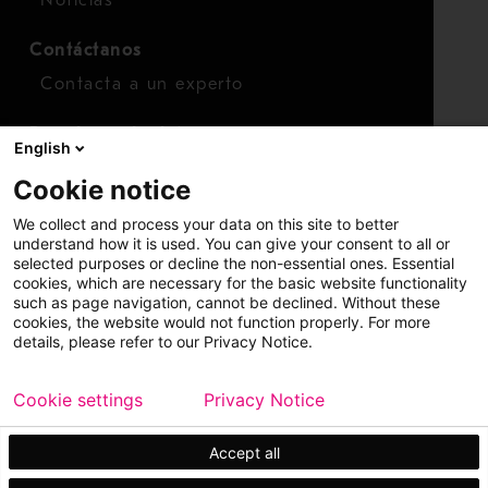
Noticias
Contáctanos
Contacta a un experto
Para inversionistas
English
Calendario de inversionistas
Cookie notice
Finanzas
We collect and process your data on this site to better
Acciones
understand how it is used. You can give your consent to all or
selected purposes or decline the non-essential ones. Essential
cookies, which are necessary for the basic website functionality
such as page navigation, cannot be declined. Without these
cookies, the website would not function properly. For more
details, please refer to our Privacy Notice.
Cookie settings
Privacy Notice
Copyright © 2026 Metso
Mapa del sitio
Información legal
Privacidad
Marca comercial
Accept all