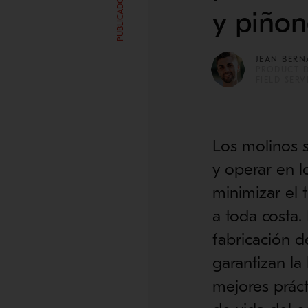
y piñon
JEAN BERN
PRODUCT D
FIELD SERV
Los molinos s
y operar en l
minimizar el 
a toda costa.
fabricación de
garantizan la
mejores práct