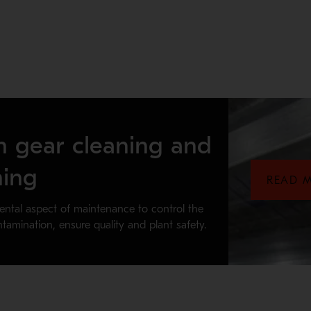
h gear cleaning and
hing
READ 
ntal aspect of maintenance to control the
ntamination, ensure quality and plant safety.