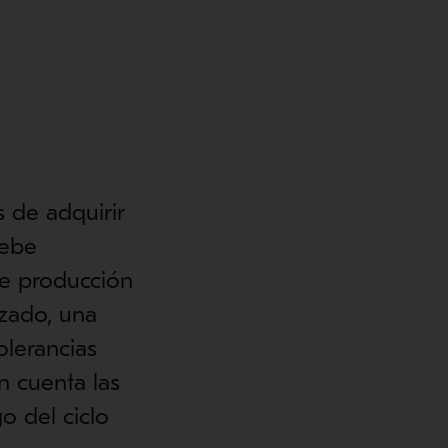
 de adquirir
debe
de producción
nzado, una
olerancias
n cuenta las
o del ciclo