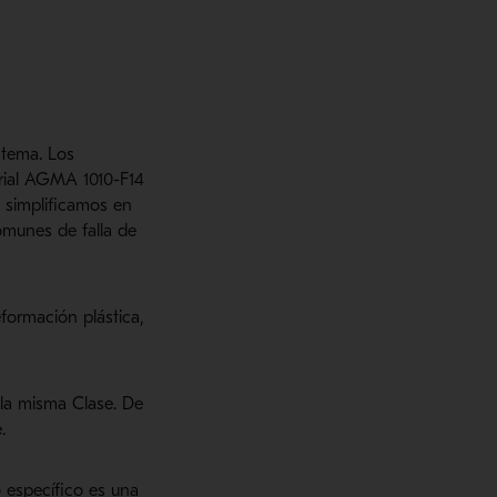
stema. Los
trial AGMA 1010-F14
 simplificamos en
omunes de falla de
formación plástica,
la misma Clase. De
.
 específico es una