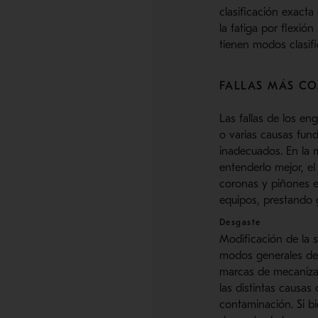
clasificación exacta
la fatiga por flexió
tienen modos clasif
FALLAS MÁS C
Las fallas de los en
o varias causas fun
inadecuados. En la m
entenderlo mejor, e
coronas y piñones e
equipos, prestando 
Desgaste
Modificación de la s
modos generales de 
marcas de mecanizad
las distintas causa
contaminación. Si b