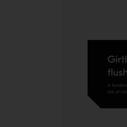
Girt
flus
A fundame
risk of co