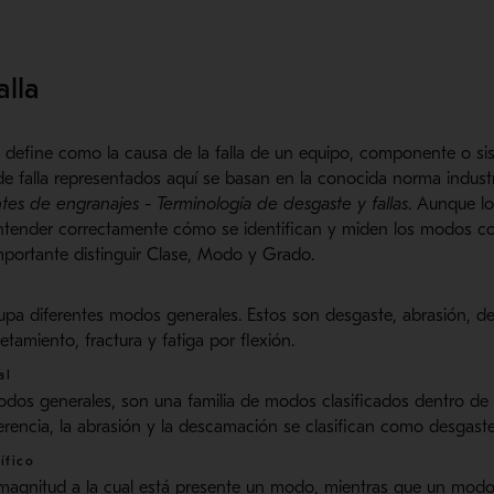
lla
 define como la causa de la falla de un equipo, componente o si
e falla representados aquí se basan en la conocida norma indus
tes de engranajes - Terminología de desgaste y fallas
. Aunque lo
 entender correctamente cómo se identifican y miden los modos c
mportante distinguir Clase, Modo y Grado.
upa diferentes modos generales. Estos son desgaste, abrasión, de
ietamiento, fractura y fatiga por flexión.
al
s generales, son una familia de modos clasificados dentro de 
rencia, la abrasión y la descamación se clasifican como desgaste
ífico
 magnitud a la cual está presente un modo, mientras que un modo