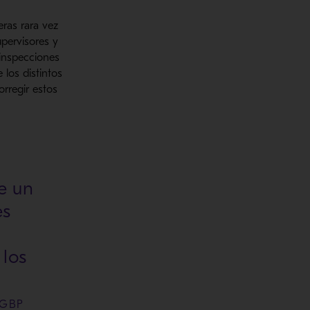
ras rara vez
pervisores y
 inspecciones
 los distintos
rregir estos
de un
es
 los
 GBP