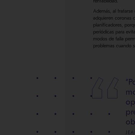
rentabilidad.
Además, al tratarse
adquieren coronas d
planificadores, por
periódicas para evit
modos de falla permi
problemas cuando s
“P
mo
op
pr
ob
JE