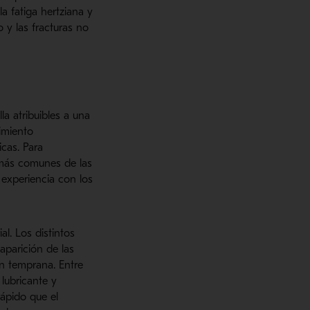
a fatiga hertziana y
 y las fracturas no
a atribuibles a una
imiento
icas. Para
 más comunes de las
experiencia con los
l. Los distintos
aparición de las
ón temprana. Entre
lubricante y
ápido que el