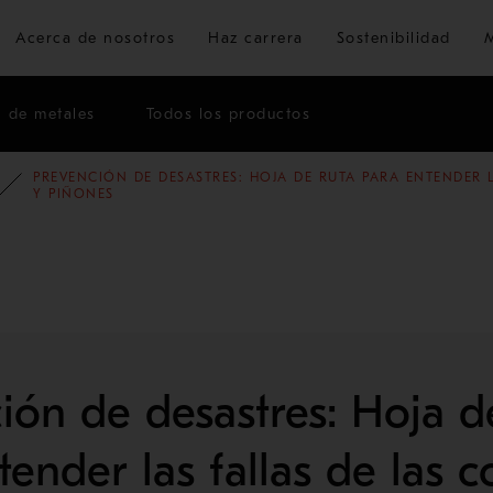
Ir al contenido principal
Acerca de nosotros
Haz carrera
Sostenibilidad
n de metales
Todos los productos
PREVENCIÓN DE DESASTRES: HOJA DE RUTA PARA ENTENDER 
ÓN
G
BLOG DE MINERÍA Y METALES
Y PIÑONES
ión de desastres: Hoja d
tender las fallas de las 