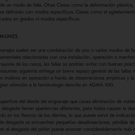
 de un modo de falla. Otras Clases como la deformación plástica, l
n se definirán con modos específicos. Clases como el agrietamiento
icados en grados ni modos específicos.
OMUNES
granajes suelen ser una combinación de uno o varios modos de fall
damentales relacionadas con una instalación, operación o manten
ayoría de los casos, las fallas se podrían evitar con buenas práct
l resumen siguiente entrega un breve repaso general de las fallas
n molinos en operación a través de observaciones empíricas y la 
gran atención a la terminología descrita en AGMA 1010.
uperficie del diente del engranaje que causa eliminación de materia
desgaste tienen apariencias diferentes, pero todos causan la des
o en los flancos de los dientes, lo que puede servir de indicaci
s de desgaste se encuentran pequeñas desalineaciones, pérdida de 
ien el desgaste del piñón puede avanzar considerablemente más r