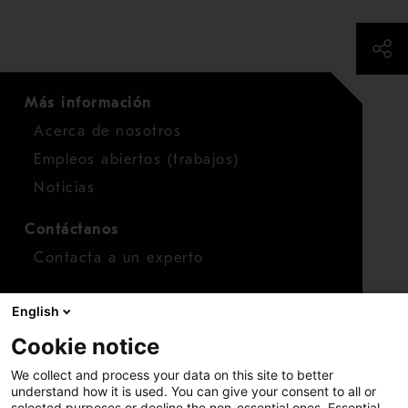
Más información
Acerca de nosotros
Empleos abiertos (trabajos)
Noticias
Contáctanos
Contacta a un experto
Para inversionistas
English
Calendario de inversionistas
Cookie notice
Finanzas
We collect and process your data on this site to better
Acciones
understand how it is used. You can give your consent to all or
selected purposes or decline the non-essential ones. Essential