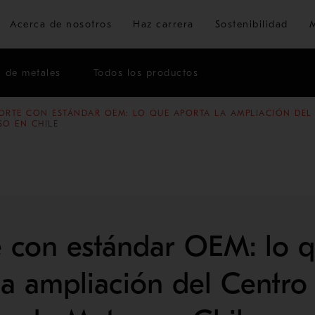
Ir al contenido principal
Acerca de nosotros
Haz carrera
Sostenibilidad
n de metales
Todos los productos
ORTE CON ESTÁNDAR OEM: LO QUE APORTA LA AMPLIACIÓN DEL 
ÓN
G
SO EN CHILE
 con estándar OEM: lo 
la ampliación del Centro