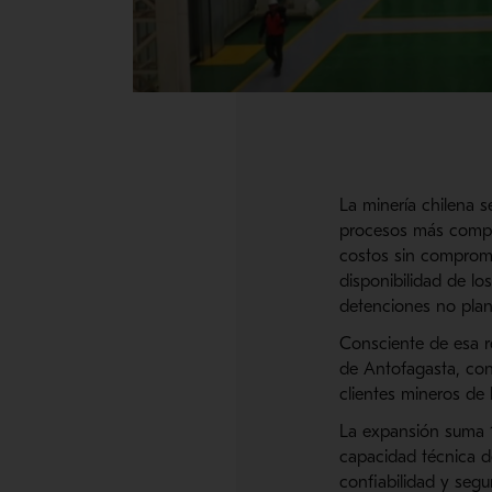
La minería chilena 
procesos más comple
costos sin compromet
disponibilidad de lo
detenciones no plani
Consciente de esa re
de Antofagasta, con
clientes mineros de 
La expansión suma 1
capacidad técnica d
confiabilidad y segu