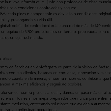
a: la nueva infraestructura, junto con protocolos de clase mundial
ejas bajo condiciones controladas y seguras.
EM: cada pieza o componente es devuelto a condiciones origina
ble y prolongando su vida útil.
global: detrás del centro local existe una red de más de 140 centr
y un equipo de 3.700 profesionales en terreno, preparados para of
cualquier lugar del mundo.
o plazo
ntro de Servicios en Antofagasta es parte de la visión de Metso 
plazo con sus clientes, basadas en confianza, innovación y excele
nuto cuenta en la minería, y nuestra misión es contribuir a que 
cancen la máxima eficiencia y seguridad posibles.
 reforzamos nuestra presencia local y damos un paso más en el
acteriza. Hoy estamos mejor preparados que nunca para enfrenta
nstante evolución, entregando soluciones que ayudan a aumentar 
antizar la continuidad operacional.