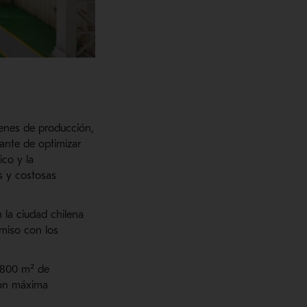
menes de producción,
ante de optimizar
ico y la
es y costosas
 la ciudad chilena
miso con los
4.800 m² de
con máxima