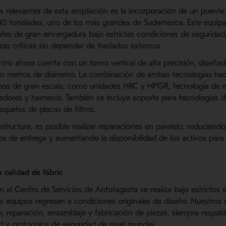
s relevantes de esta ampliación es la incorporación de un puent
40 toneladas, uno de los más grandes de Sudamérica. Este equip
es de gran envergadura bajo estrictas condiciones de seguridad, 
as críticas sin depender de traslados externos.
entro ahora cuenta con un torno vertical de alta precisión, diseñad
co metros de diámetro. La combinación de ambas tecnologías hace
pos de gran escala, como unidades HRC y HPGR, tecnología de mo
dores y harneros. También se incluye soporte para tecnologías d
uetes de placas de filtros.
estructura, es posible realizar reparaciones en paralelo, reducien
azos de entrega y aumentando la disponibilidad de los activos para 
n calidad de fábric
 el Centro de Servicios de Antofagasta se realiza bajo estrictos
s equipos regresen a condiciones originales de diseño. Nuestros s
, reparación, ensamblaje y fabricación de piezas, siempre respa
d y protocolos de seguridad de nivel mundial.