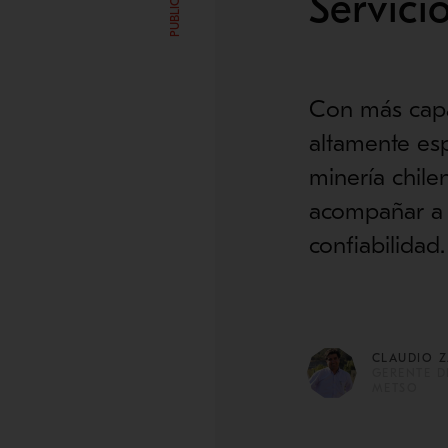
Servici
Con más capac
altamente es
minería chilen
acompañar a s
confiabilidad.
CLAUDIO 
GERENTE D
METSO