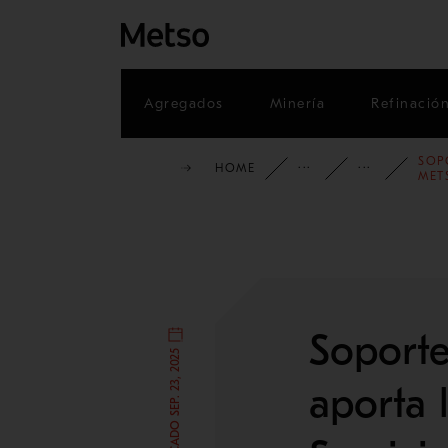
Agregados
Minería
Refinació
SOP
HOME
INFORMACI
BLO
MET
Soporte
PUBLICADO SEP. 23, 2025
aporta 