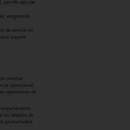
, permite ejecutar
les, asegurando
os de servicio en
recer soporte
de construir
ncia operacional.
las operaciones de
 acompañamiento
r los desafíos de
la productividad,