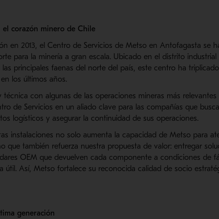
n el corazón minero de Chile
ón en 2013, el Centro de Servicios de Metso en Antofagasta se 
rte para la minería a gran escala. Ubicado en el distrito industria
las principales faenas del norte del país, este centro ha triplicad
en los últimos años.
a y técnica con algunas de las operaciones mineras más relevante
ntro de Servicios en un aliado clave para las compañías que busc
tos logísticos y asegurar la continuidad de sus operaciones.
tas instalaciones no solo aumenta la capacidad de Metso para at
o que también refuerza nuestra propuesta de valor: entregar soluc
ndares OEM que devuelven cada componente a condiciones de fáb
útil. Así, Metso fortalece su reconocida calidad de socio estraté
última generación