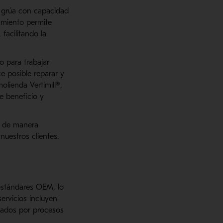
e grúa con capacidad
amiento permite
facilitando la
o para trabajar
 posible reparar y
lienda Vertimill®,
e beneficio y
do de manera
nuestros clientes.
 estándares OEM, lo
ervicios incluyen
ldados por procesos