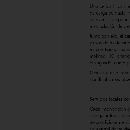
Uno de los hitos má
de carga de hasta 1
intervenir component
manipulación de piez
Junto con ello, el c
piezas de hasta cin
reacondicionar equi
molinos HIG, chanca
desaguado, como paq
Gracias a esta infra
significativa los pl
Servicios locales co
Cada intervención en
que garantiza que lo
reacondicionamiento
de control de calida