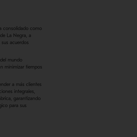
ha consolidado como
l de La Negra, a
o sus acuerdos
s del mundo
an minimizar tiempos
ender a más clientes
iones integrales,
rica, garantizando
gico para sus