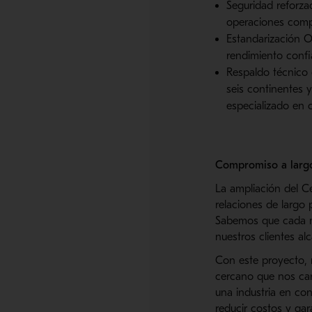
Seguridad reforzad
operaciones compl
Estandarización O
rendimiento confia
Respaldo técnico 
seis continentes 
especializado en 
Compromiso a larg
La ampliación del Ce
relaciones de largo 
Sabemos que cada mi
nuestros clientes al
Con este proyecto,
cercano que nos car
una industria en co
reducir costos y gar