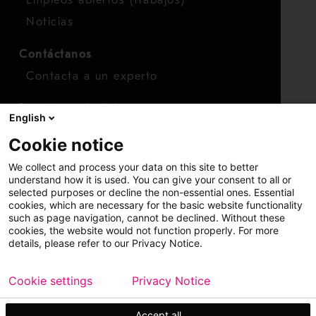
Empleos abiertos (trabajos)
Noticias
Contáctanos
Contacta a un experto
Para inversionistas
English
Calendario de inversionistas
Cookie notice
Finanzas
We collect and process your data on this site to better
Acciones
understand how it is used. You can give your consent to all or
selected purposes or decline the non-essential ones. Essential
cookies, which are necessary for the basic website functionality
such as page navigation, cannot be declined. Without these
cookies, the website would not function properly. For more
details, please refer to our Privacy Notice.
Cookie settings
Privacy Notice
Copyright © 2026 Metso
Mapa del sitio
Información legal
Privacidad
Marca comercial
Accept all