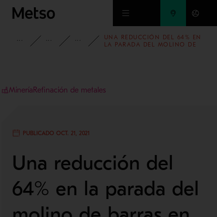
Ir al contenido principal
UNA REDUCCIÓN DEL 64% EN
INFORMACIÓN
CASOS DE ESTUDIO
MINERÍA Y REFINACIÓN DE METAL
LA PARADA DEL MOLINO DE
BARRAS EN CHUQUICAMATA
DE CODELCO
Minería
Refinación de metales
PUBLICADO OCT. 21, 2021
Una reducción del
64% en la parada del
molino de barras en