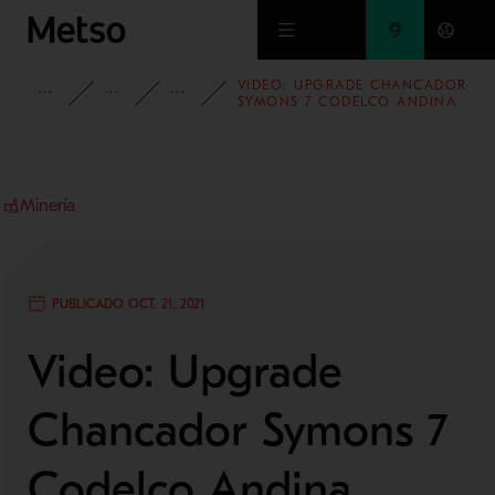
Ir al contenido principal
VIDEO: UPGRADE CHANCADOR
INFORMACIÓN
CASOS DE ESTUDIO
MINERÍA Y REFINACIÓN DE METAL
SYMONS 7 CODELCO ANDINA
Minería
PUBLICADO OCT. 21, 2021
Video: Upgrade
Chancador Symons 7
Codelco Andina