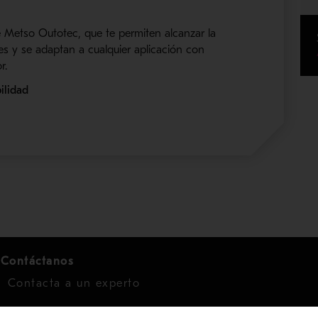
e Metso Outotec, que te permiten alcanzar la
es y se adaptan a cualquier aplicación con
r.
ilidad
Contáctanos
Contacta a un experto