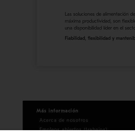
Las soluciones de alimentación d
máxima productividad, son flexibl
una disponibilidad líder en el secto
Fiabilidad, f
lexibilidad y m
antenib
Más información
Acerca de nosotros
Empleos abiertos (trabajos)