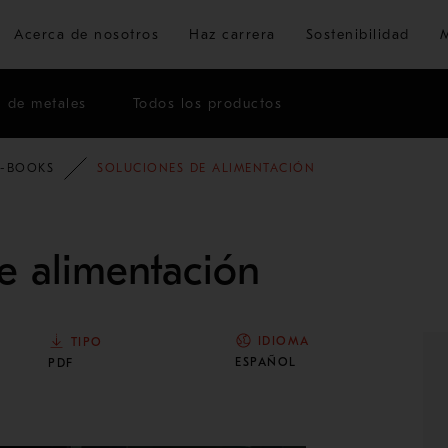
Ir al contenido principal
Acerca de nosotros
Haz carrera
Sostenibilidad
n de metales
Todos los productos
E-BOOKS
SOLUCIONES DE ALIMENTACIÓN
e alimentación
IDIOMA
TIPO
ESPAÑOL
PDF