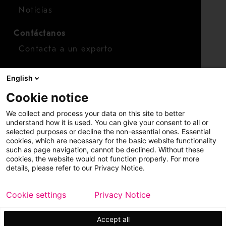
Noticias
Contáctanos
Contacta a un experto
Para inversionistas
English
Calendario de inversionistas
Cookie notice
Finanzas
We collect and process your data on this site to better
Acciones
understand how it is used. You can give your consent to all or
selected purposes or decline the non-essential ones. Essential
cookies, which are necessary for the basic website functionality
such as page navigation, cannot be declined. Without these
cookies, the website would not function properly. For more
details, please refer to our Privacy Notice.
Cookie settings
Privacy Notice
Copyright © 2026 Metso
Mapa del sitio
Información legal
Privacidad
Marca comercial
Accept all