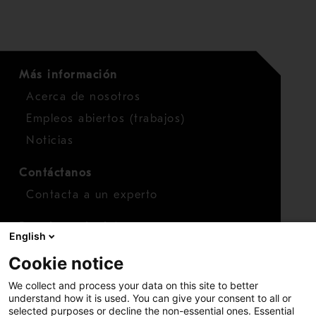
Más información
Acerca de nosotros
Empleos abiertos (trabajos)
Noticias
Contáctanos
Contacta a un experto
Para inversionistas
English
Calendario de inversionistas
Cookie notice
Finanzas
We collect and process your data on this site to better
Acciones
understand how it is used. You can give your consent to all or
selected purposes or decline the non-essential ones. Essential