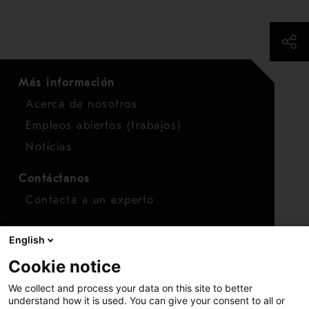
Más información
Acerca de nosotros
Empleos abiertos (trabajos)
Noticias
Contáctanos
Contacta a un experto
Para inversionistas
English
Calendario de inversionistas
Cookie notice
Finanzas
We collect and process your data on this site to better
Acciones
understand how it is used. You can give your consent to all or