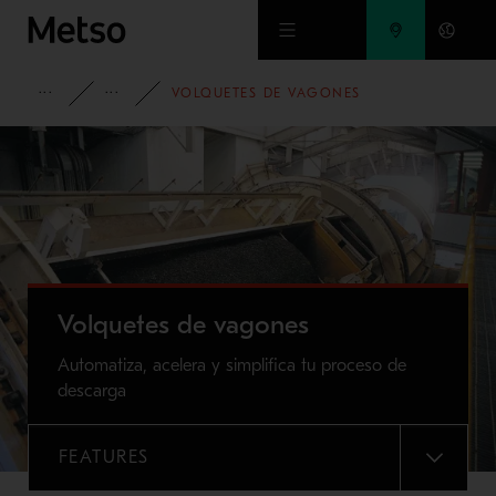
Ir al contenido principal
MINERÍA
MANEJO DE MATERIALES
VOLQUETES DE VAGONES
Volquetes de vagones
Automatiza, acelera y simplifica tu proceso de
descarga
FEATURES
MENU