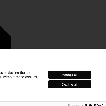
es or decline the non-
Accept all
d. Without these cookies,
Decline all
ión legal
Privacidad
Marca comercial
Powered by