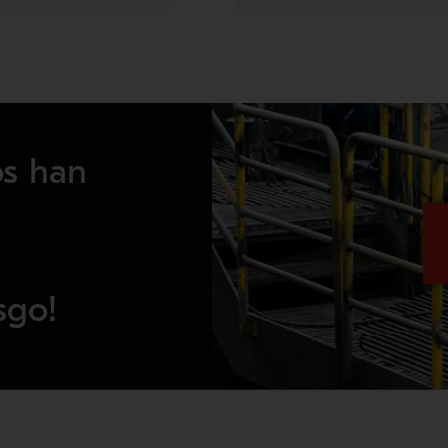
os han
sgo!