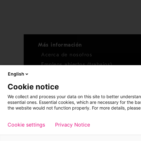
Más información
Acerca de nosotros
Empleos abiertos (trabajos)
English
Noticias
Cookie notice
We collect and process your data on this site to better understan
essential ones. Essential cookies, which are necessary for the b
the website would not function properly. For more details, please
Cookie settings
Privacy Notice