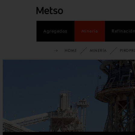
Agregados
Minería
Refinació
HOME
MINERÍA
PIROP