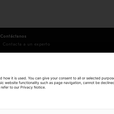
Contáctanos
Contacta a un experto
Para inversionistas
Calendario de inversionistas
Finanzas
d how it is used. You can give your consent to all or selected purpos
asic website functionality such as page navigation, cannot be decline
Acciones
 refer to our Privacy Notice.
Copyright © 2026 Metso
Mapa del sitio
Informac