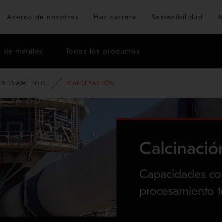
Ir al contenido principal
Acerca de nosotros
Haz carrera
Sostenibilidad
n de metales
Todos los productos
ROCESAMIENTO
CALCINACIÓN
Calcinació
Capacidades co
procesamiento t