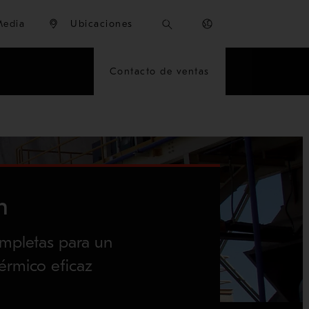
Media
Ubicaciones
Contacto de ventas
n
mpletas para un
érmico eficaz